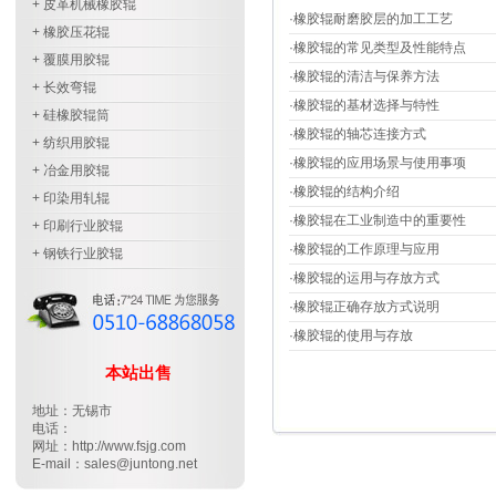
+ 皮革机械橡胶辊
·橡胶辊耐磨胶层的加工工艺
+ 橡胶压花辊
·橡胶辊的常见类型及性能特点
+ 覆膜用胶辊
·橡胶辊的清洁与保养方法
+ 长效弯辊
·橡胶辊的基材选择与特性
+ 硅橡胶辊筒
·橡胶辊的轴芯连接方式
+ 纺织用胶辊
·橡胶辊的应用场景与使用事项
+ 冶金用胶辊
·橡胶辊的结构介绍
+ 印染用轧辊
·橡胶辊在工业制造中的重要性
+ 印刷行业胶辊
·橡胶辊的工作原理与应用
+ 钢铁行业胶辊
·橡胶辊的运用与存放方式
·橡胶辊正确存放方式说明
·橡胶辊的使用与存放
本站出售
地址：无锡市
电话：
网址：http://www.fsjg.com
E-mail：sales@juntong.net