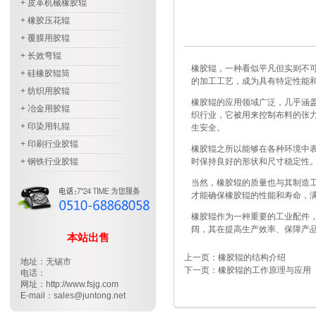
+ 皮革机械橡胶辊
+ 橡胶压花辊
+ 覆膜用胶辊
+ 长效弯辊
橡胶辊，一种看似平凡但实则不
+ 硅橡胶辊筒
的加工工艺，成为具有特定性能
+ 纺织用胶辊
橡胶辊的应用领域广泛，几乎涵
+ 冶金用胶辊
织行业，它被用来控制布料的张
+ 印染用轧辊
生安全。
+ 印刷行业胶辊
橡胶辊之所以能够在各种环境中
+ 钢铁行业胶辊
时保持良好的形状和尺寸稳定性
当然，橡胶辊的质量也与其制造
才能确保橡胶辊的性能和寿命，
橡胶辊作为一种重要的工业配件
阔，其在提高生产效率、保障产
本站出售
上一页：橡胶辊的结构介绍
地址：无锡市
下一页：橡胶辊的工作原理与应用
电话：
网址：http://www.fsjg.com
E-mail：sales@juntong.net